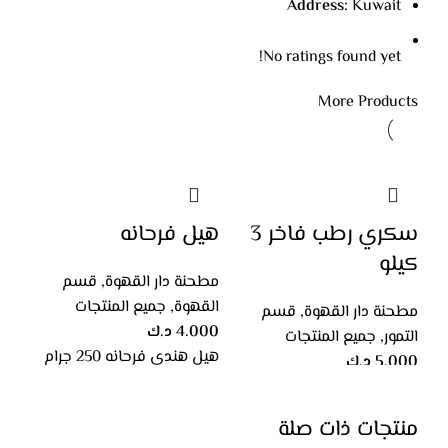
Address:
Kuwait
البريد الإلكتروني
*
No ratings found yet!
More Products
احفظ اسمي، بريدي الإلكتروني، والموقع الإلكتروني في هذا
المتصفح لاستخدامها المرة المقبلة في تعليقي.
سكري رطب فاخر 3
هيل فرحانه
كيلو
مطحنة دار القهوة
,
قسم
القهوة
,
جميع المنتجات
مطحنة دار القهوة
,
قسم
4.000
د.ك
التمور
,
جميع المنتجات
هيل هندي فرحانه 250 جرام
5.000
د.ك
سكري رطب فاخر القصيم
3,500 كيلو
منتجات ذات صلة
إضافة إلى السلة