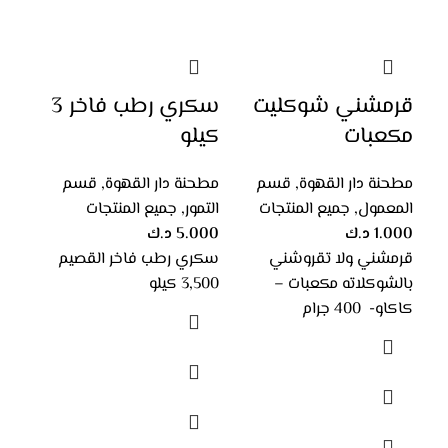
إضافة إلى السلة
قرمشني شوكليت
سكري رطب فاخر 3
هيل
مكعبات
كيلو
مطحن
القه
مطحنة دار القهوة
,
قسم
مطحنة دار القهوة
,
قسم
مكسرات اكسترا
بردقوش المصمك
000
المعمول
,
جميع المنتجات
التمور
,
جميع المنتجات
هيل هن
1.000
د.ك
5.000
د.ك
مطحنة دار القهوة
,
قسم
مطحنة دار القهوة
,
قسم
قرمشني ولا تقروشني
سكري رطب فاخر القصيم
المكسرات
الشاي
,
جميع المنتجات
بالشوكلاته مكعبات –
3,500 كيلو
1.500
د.ك
–
6.000
د.ك
1.250
د.ك
كاكاو- 400 جرام
بردقوش المصمك أكياس
فاخرة تستخدم مثل الشاي
تحديد أحد الخيارات
تحتوي على 30 كيس