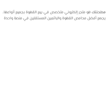
مطحنتك
هو متجر إلكتروني متخصص في بيع القهوة بجميع أنواعها،
يجمع أفضل محامص القهوة والبائعين المستقلين في منصة واحدة
عن المتجر
من نحن
المتجر
تواصل معنا
روابط مهمة
سياسة الخصوصية
الشروط والأحكام
Copyright© 2026 جميع الحقوق محفوظة | متجر مطحنتك