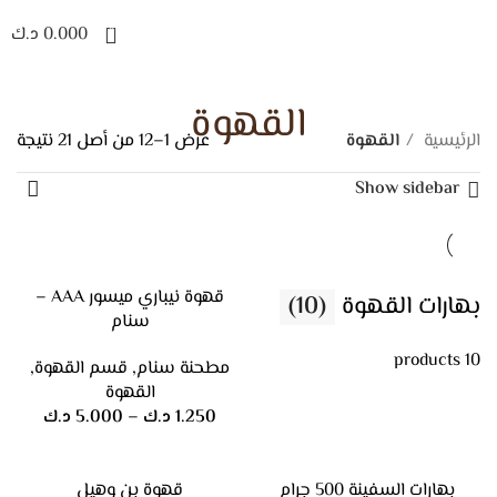
0
0.000
د.ك
القهوة
الرئيسية
القهوة
عرض 1–12 من أصل 21 نتيجة
Show sidebar
قهوة نيباري ميسور AAA –
بهارات القهوة
(10)
سنام
10 products
مطحنة سنام
,
قسم القهوة
,
القهوة
1.250
د.ك
–
5.000
د.ك
بهارات السفينة 500 جرام
قهوة بن وهيل