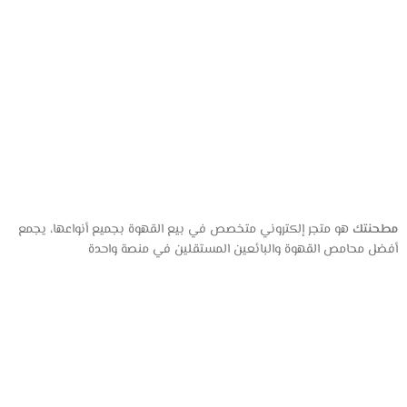
مطحنتك
هو متجر إلكتروني متخصص في بيع القهوة بجميع أنواعها، يجمع
أفضل محامص القهوة والبائعين المستقلين في منصة واحدة
عن المتجر
من نحن
المتجر
تواصل معنا