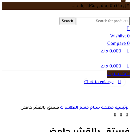
0
0
كل ما تحتاجه في مكان واحد...
Search
Wishlist
0
Compare
0
0.000
د.ك
0.000
د.ك
أضف منتجك
Click to enlarge
الرئيسية
مطحنة سنام
قسم المكسرات
فستق بالقشر حامض