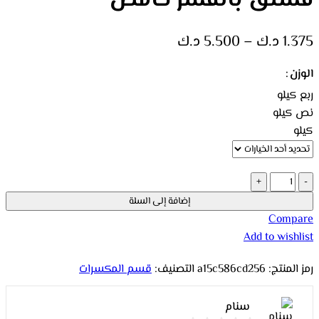
فستق بالقشر حامض
1.375
د.ك
–
5.500
د.ك
الوزن
ربع كيلو
نص كيلو
كيلو
إضافة إلى السلة
Compare
Add to wishlist
رمز المنتج:
a15c586cd256
التصنيف:
قسم المكسرات
سنام