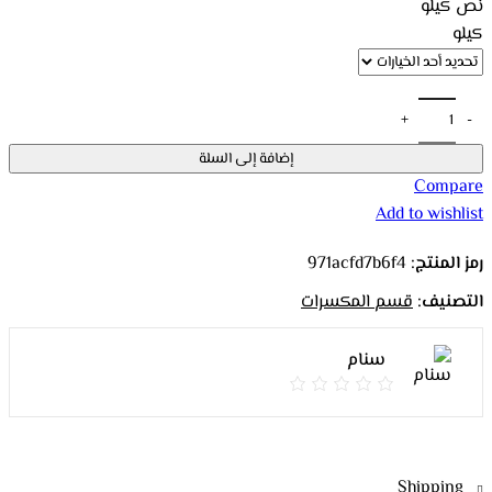
خلال
نص كيلو
كيلو
إضافة إلى السلة
Compare
Add to wishlist
رمز المنتج:
971acfd7b6f4
التصنيف:
قسم المكسرات
سنام
Shipping