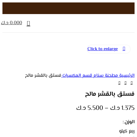
0
0.000
د.ك
Click to enlarge
الرئيسية
مطحنة سنام
قسم المكسرات
فستق بالقشر مالح
فستق بالقشر مالح
نطاق
1.375
د.ك
–
5.500
د.ك
السعر:
من
الوزن
ربع كيلو