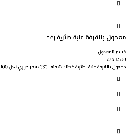
معمول بالقرفة علبة دائرية رغد
قسم المعمول
1.500
د.ك
معمول بالقرفة علبة دائرية غطاء شفاف 333 سعر حراري لكل 100 جرام الوزن 400 جرام المكونات دقيق -تمر مطحون -سكر