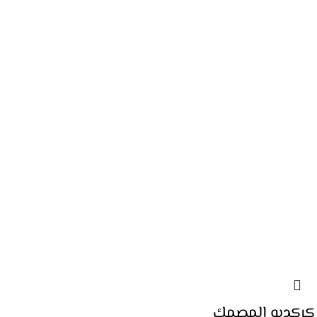
كركديه المصمك