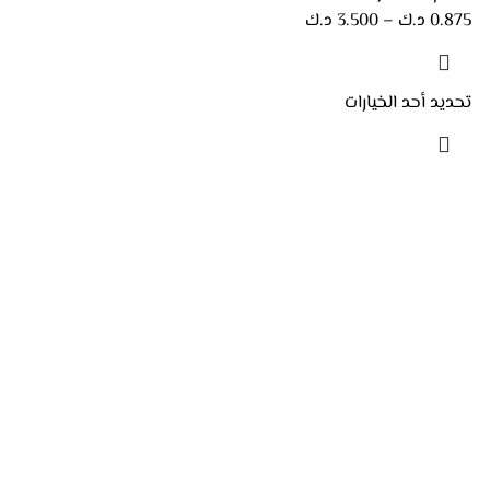
0.875
د.ك
–
3.500
د.ك
تحديد أحد الخيارات