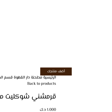
أضف منتجك
الرئيسية
مطحنة دار القهوة
قسم ال
Back to products
قرمشني شوكليت م
1.000
د.ك