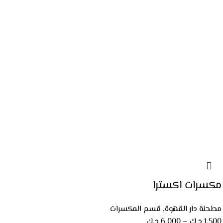
مكسرات اكسترا
مطحنة دار القهوة
,
قسم المكسرات
1.500
د.ك
–
6.000
د.ك