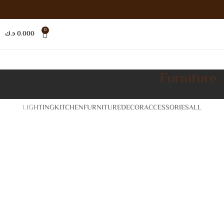
0
0.000
د.ك
Furniture
LIGHTING
KITCHEN
FURNITURE
DECOR
ACCESSORIES
ALL
Furniture
Netus eu mollis hac dignis
Furniture
A lacus bibendum pulvinar