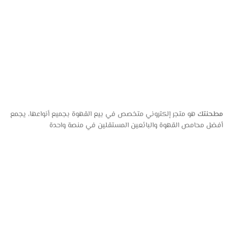
مطحنتك
هو متجر إلكتروني متخصص في بيع القهوة بجميع أنواعها، يجمع
أفضل محامص القهوة والبائعين المستقلين في منصة واحدة
عن المتجر
من نحن
المتجر
تواصل معنا