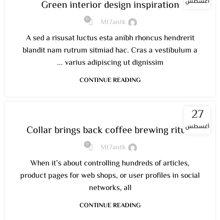
أغسطس
Green interior design inspiration
0
Mt7antk
A sed a risusat luctus esta anibh rhoncus hendrerit
blandit nam rutrum sitmiad hac. Cras a vestibulum a
varius adipiscing ut dignissim ...
CONTINUE READING
27
FURNITURE
أغسطس
Collar brings back coffee brewing ritual
0
Mt7antk
When it’s about controlling hundreds of articles,
product pages for web shops, or user profiles in social
networks, all
CONTINUE READING