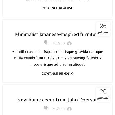
CONTINUE READING
26
INSPIRATION
أغسطس
Minimalist Japanese-inspired furniture
0
Mt7antk
A taciti cras scelerisque scelerisque gravida natoque
nulla vestibulum turpis primis adipiscing faucibus
scelerisque adipiscing aliquet...
CONTINUE READING
26
DECORATION
أغسطس
New home decor from John Doerson
0
Mt7antk