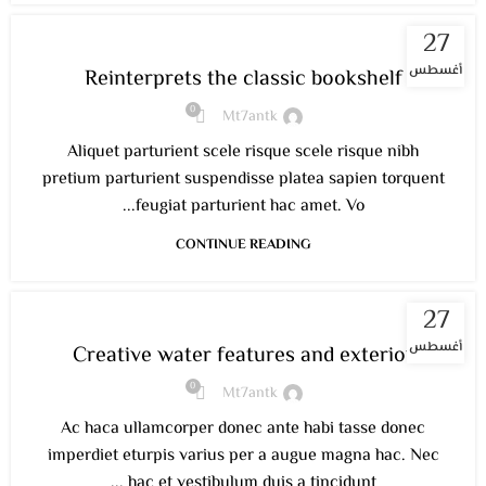
27
DESIGN TRENDS
أغسطس
Reinterprets the classic bookshelf
0
Mt7antk
Aliquet parturient scele risque scele risque nibh
pretium parturient suspendisse platea sapien torquent
feugiat parturient hac amet. Vo...
CONTINUE READING
27
DECORATION
أغسطس
Creative water features and exterior
0
Mt7antk
Ac haca ullamcorper donec ante habi tasse donec
imperdiet eturpis varius per a augue magna hac. Nec
hac et vestibulum duis a tincidunt ...