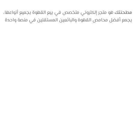
مطحنتك
هو متجر إلكتروني متخصص في بيع القهوة بجميع أنواعها،
يجمع أفضل محامص القهوة والبائعين المستقلين في منصة واحدة
عن المتجر
من نحن
المتجر
تواصل معنا
روابط مهمة
سياسة الخصوصية
الشروط والأحكام
Copyright© 2026 جميع الحقوق محفوظة | متجر مطحنتك