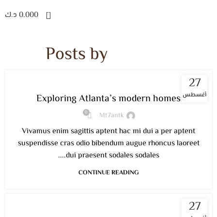
0
0.000
د.ك
Posts by
mt7antk
27
DECORATION
أغسطس
Exploring Atlanta’s modern homes
0
Mt7antk
Vivamus enim sagittis aptent hac mi dui a per aptent
suspendisse cras odio bibendum augue rhoncus laoreet
dui praesent sodales sodales....
CONTINUE READING
27
INSPIRATION