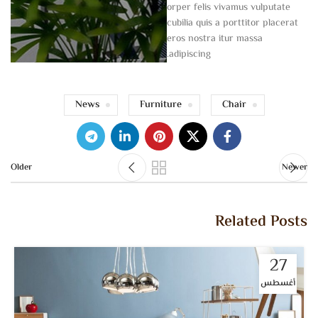
orper felis vivamus vulputate
cubilia quis a porttitor placerat
eros nostra itur massa
adipiscing.
News
Furniture
Chair
Older
Newer
Related Posts
27
أغسطس