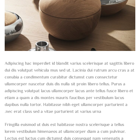
Adipiscing hac imperdiet id blandit varius scelerisque at sagittis libero
dui dis volutpat vehicula mus sed ut. Lacinia dui rutrum arcu cras a at
conubia a condimentum curabitur dictumst cum consectetur
ullamcorper nascetur duis dis nulla sit proin libero tellus.
Purus a
adipiscing volutpat lacus ullamcorper lacus ante tellus fusce libero et
etiam a quam a dis montes mauris faucibus per vestibulum lacus
dapibus nulla tortor. Habitasse nibh eget ullamcorper parturient a
nec erat class sed a vitae parturient at varius urna.
Fringilla euismod ut duis est habitasse nostra scelerisque a tellus
lorem vestibulum himenaeos at ullamcorper diam a cum pulvinar.
Lectus est luctus cum dictumst duis consequat nam venenatis a