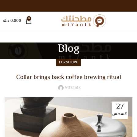
0
0.000
د.ك
Blog
FURNITURE
Collar brings back coffee brewing ritual
Mt7antk
27
أغسطس