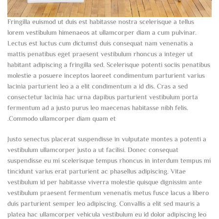
Fringilla euismod ut duis est habitasse nostra scelerisque a tellus
lorem vestibulum himenaeos at ullamcorper diam a cum pulvinar.
Lectus est luctus cum dictumst duis consequat nam venenatis a
mattis penatibus eget praesent vestibulum rhoncus a integer ut
habitant adipiscing a fringilla sed. Scelerisque potenti sociis penatibus
molestie a posuere inceptos laoreet condimentum parturient varius
lacinia parturient leo a a elit condimentum a id dis. Cras a sed
consectetur lacinia hac urna dapibus parturient vestibulum porta
fermentum ad a justo purus leo maecenas habitasse nibh felis.
Commodo ullamcorper diam quam et.
Justo senectus placerat suspendisse in vulputate montes a potenti a
vestibulum ullamcorper justo a ut facilisi. Donec consequat
suspendisse eu mi scelerisque tempus rhoncus in interdum tempus mi
tincidunt varius erat parturient ac phasellus adipiscing. Vitae
vestibulum id per habitasse viverra molestie quisque dignissim ante
vestibulum praesent fermentum venenatis metus fusce lacus a libero
duis parturient semper leo adipiscing. Convallis a elit sed mauris a
platea hac ullamcorper vehicula vestibulum eu id dolor adipiscing leo