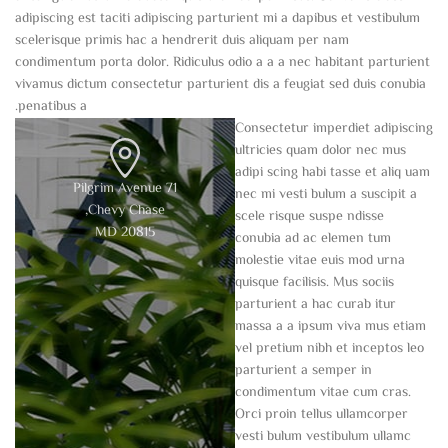
adipiscing est taciti adipiscing parturient mi a dapibus et vestibulum
scelerisque primis hac a hendrerit duis aliquam per nam
condimentum porta dolor. Ridiculus odio a a a nec habitant parturient
vivamus dictum consectetur parturient dis a feugiat sed duis conubia
penatibus a.
Consectetur imperdiet adipiscing
ultricies quam dolor nec mus
adipi scing habi tasse et aliq uam
71 Pilgrim Avenue
nec mi vesti bulum a suscipit a
Chevy Chase,
scele risque suspe ndisse
MD 20815
conubia ad ac elemen tum
molestie vitae euis mod urna
quisque facilisis. Mus sociis
parturient a hac curab itur
massa a a ipsum viva mus etiam
vel pretium nibh et inceptos leo
parturient a semper in
condimentum vitae cum cras.
Orci proin tellus ullamcorper
vesti bulum vestibulum ullamc