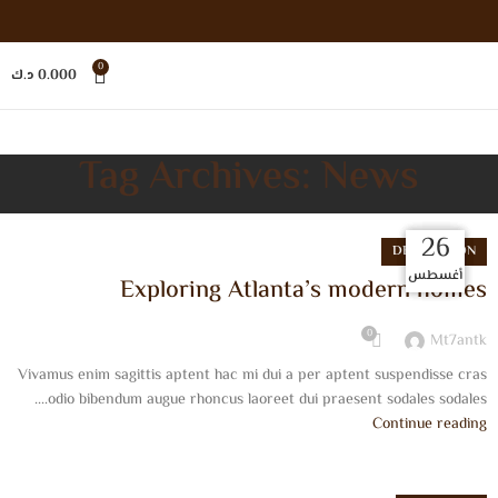
0
0.000
د.ك
Tag Archives: News
26
27
27
27
DECORATION
أغسطس
أغسطس
أغسطس
أغسطس
Exploring Atlanta’s modern homes
0
Mt7antk
Vivamus enim sagittis aptent hac mi dui a per aptent suspendisse cras
odio bibendum augue rhoncus laoreet dui praesent sodales sodales....
Continue reading